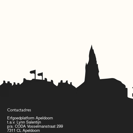
Contactadres
Erfgoedplatform Apeldoorn
t.a.v. Lynn Salentijn
p/a: CODA Vosselmanstraat 299
7311 CL Apeldoorn