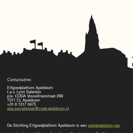
Contactadres
Erfgoedplatform Apeldoorn
t.a.v. Lynn Salentijn
p/a: CODA Vosselmanstraat 299
7311 CL Apeldoorn
+31 6 1317 0475
epa.secretariaat@coda-apeldoorn.nl
De Stichting Erfgoedplatform Apeldoorn is een
samenwerking van