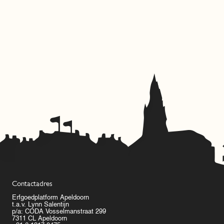
Contactadres
Erfgoedplatform Apeldoorn
t.a.v. Lynn Salentijn
p/a: CODA Vosselmanstraat 299
7311 CL Apeldoorn