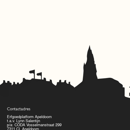
Contactadres
Erfgoedplatform Apeldoorn
t.a.v. Lynn Salentijn
p/a: CODA Vosselmanstraat 299
7311 CL Apeldoorn