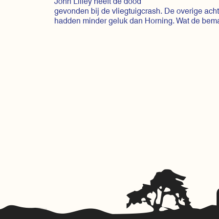
John Lilley heeft de dood
gevonden bij de vliegtuigcrash. De overige ac
hadden minder geluk dan Horning. Wat de beman