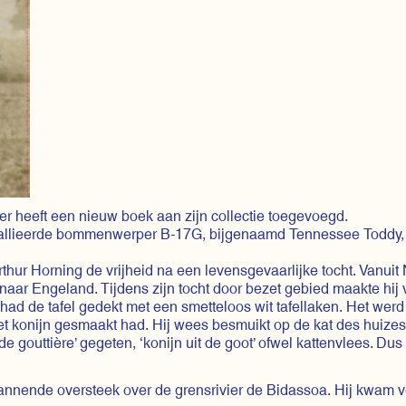
r heeft een nieuw boek aan zijn collectie toegevoegd.
geallieerde bommenwerper B-17G, bijgenaamd Tennessee Toddy, 
hur Horning de vrijheid na een levensgevaarlijke tocht. Vanuit 
naar Engeland. Tijdens zijn tocht door bezet gebied maakte hij va
had de tafel gedekt met een smetteloos wit tafellaken. Het werd 
et konijn gesmaakt had. Hij wees besmuikt op de kat des huizes
 de gouttière’ gegeten, ‘konijn uit de goot’ ofwel kattenvlees. 
pannende oversteek over de grensrivier de Bidassoa. Hij kwam 