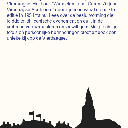
Vierdaagse! Het boek “Wandelen in het Groen, 70 jaar
Vierdaagse Apeldoorn” neemt je mee vanaf de eerste
editie in 1954 tot nu. Lees over de besluitvorming die
leidde tot dit iconische evenement en duik in de
verhalen van wandelaars en vrijwilligers. Met prachtige
foto’s en persoonlijke herinneringen biedt dit boek een
unieke kijk op de Vierdaagse.